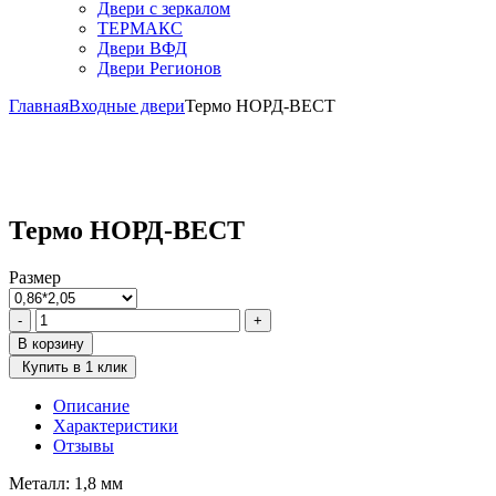
Двери с зеркалом
ТЕРМАКС
Двери ВФД
Двери Регионов
Главная
Входные двери
Термо НОРД-ВЕСТ
Термо НОРД-ВЕСТ
Размер
Количество
-
+
товара
В корзину
Термо
Купить в 1 клик
НОРД-
ВЕСТ
Описание
Характеристики
Отзывы
Металл: 1,8 мм