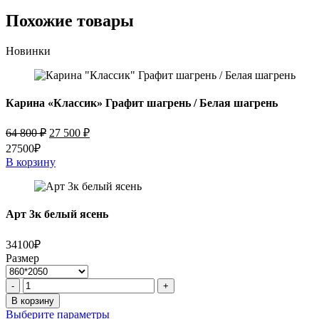
Похожие товары
Новинки
Карина «Классик» Графит шагрень / Белая шагрень
Первоначальная
Текущая
64 800
₽
27 500
₽
цена
цена:
27500₽
составляла
27
В корзину
64
500 ₽.
800 ₽.
Арт 3к белый ясень
34100₽
Размер
Количество
-
+
товара
В корзину
Арт
Выберите параметры