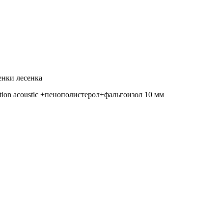
енки лесенка
on acoustic +пенополистерол+фальгоизол 10 мм