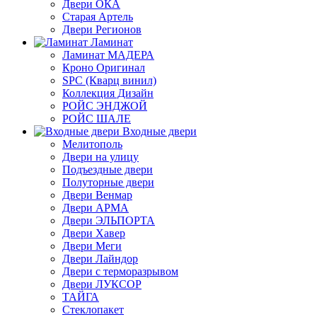
Двери ОКА
Старая Артель
Двери Регионов
Ламинат
Ламинат МАДЕРА
Кроно Оригинал
SPC (Кварц винил)
Коллекция Дизайн
РОЙС ЭНДЖОЙ
РОЙС ШАЛЕ
Входные двери
Мелитополь
Двери на улицу
Подъездные двери
Полуторные двери
Двери Венмар
Двери АРМА
Двери ЭЛЬПОРТА
Двери Хавер
Двери Меги
Двери Лайндор
Двери с терморазрывом
Двери ЛУКСОР
ТАЙГА
Стеклопакет