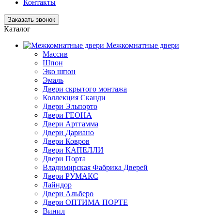
Контакты
Заказать звонок
Каталог
Межкомнатные двери
Массив
Шпон
Эко шпон
Эмаль
Двери скрытого монтажа
Коллекция Сканди
Двери Эльпорто
Двери ГЕОНА
Двери Артгамма
Двери Дариано
Двери Ковров
Двери КАПЕЛЛИ
Двери Порта
Владимирская Фабрика Дверей
Двери РУМАКС
Лайндор
Двери Альберо
Двери ОПТИМА ПОРТЕ
Винил