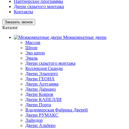
Партнерские программы
Двери скрытого монтажа
Контакты
Заказать звонок
Каталог
Межкомнатные двери
Массив
Шпон
Эко шпон
Эмаль
Двери скрытого монтажа
Коллекция Сканди
Двери Эльпорто
Двери ГЕОНА
Двери Артгамма
Двери Дариано
Двери Ковров
Двери КАПЕЛЛИ
Двери Порта
Владимирская Фабрика Дверей
Двери РУМАКС
Лайндор
Двери Альберо