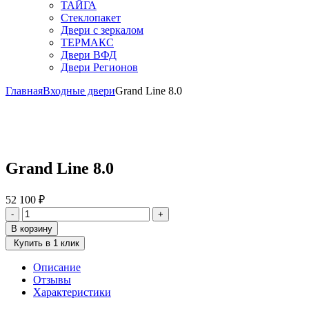
ТАЙГА
Стеклопакет
Двери с зеркалом
ТЕРМАКС
Двери ВФД
Двери Регионов
Главная
Входные двери
Grand Line 8.0
Grand Line 8.0
52 100
₽
Количество
-
+
товара
В корзину
Grand
Купить в 1 клик
Line
8.0
Описание
Отзывы
Характеристики