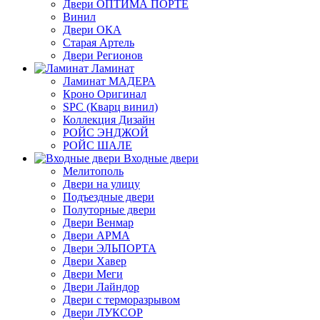
Двери ОПТИМА ПОРТЕ
Винил
Двери ОКА
Старая Артель
Двери Регионов
Ламинат
Ламинат МАДЕРА
Кроно Оригинал
SPC (Кварц винил)
Коллекция Дизайн
РОЙС ЭНДЖОЙ
РОЙС ШАЛЕ
Входные двери
Мелитополь
Двери на улицу
Подъездные двери
Полуторные двери
Двери Венмар
Двери АРМА
Двери ЭЛЬПОРТА
Двери Хавер
Двери Меги
Двери Лайндор
Двери с терморазрывом
Двери ЛУКСОР