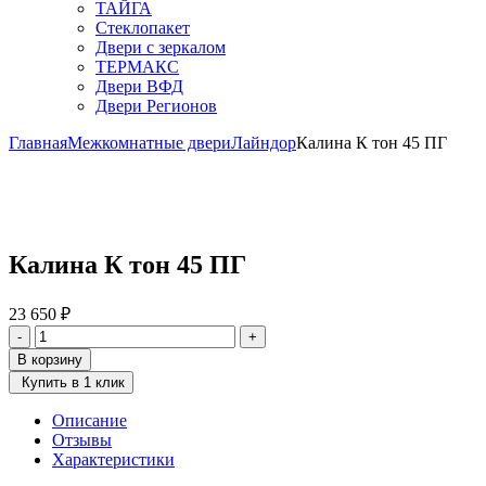
ТАЙГА
Стеклопакет
Двери с зеркалом
ТЕРМАКС
Двери ВФД
Двери Регионов
Главная
Межкомнатные двери
Лайндор
Калина К тон 45 ПГ
Калина К тон 45 ПГ
23 650
₽
Количество
-
+
товара
В корзину
Калина
Купить в 1 клик
К
тон
Описание
45
Отзывы
ПГ
Характеристики