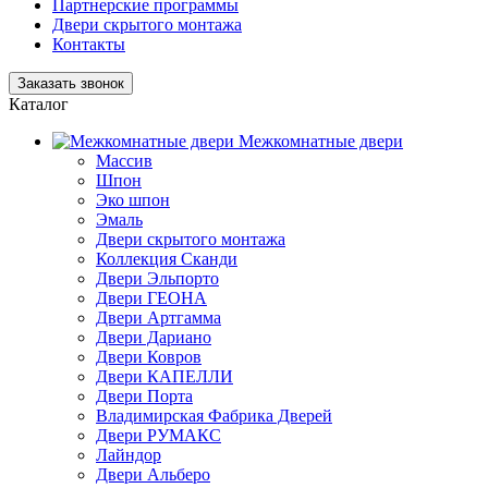
Партнерские программы
Двери скрытого монтажа
Контакты
Заказать звонок
Каталог
Межкомнатные двери
Массив
Шпон
Эко шпон
Эмаль
Двери скрытого монтажа
Коллекция Сканди
Двери Эльпорто
Двери ГЕОНА
Двери Артгамма
Двери Дариано
Двери Ковров
Двери КАПЕЛЛИ
Двери Порта
Владимирская Фабрика Дверей
Двери РУМАКС
Лайндор
Двери Альберо