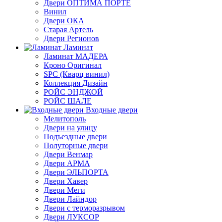
Двери ОПТИМА ПОРТЕ
Винил
Двери ОКА
Старая Артель
Двери Регионов
Ламинат
Ламинат МАДЕРА
Кроно Оригинал
SPC (Кварц винил)
Коллекция Дизайн
РОЙС ЭНДЖОЙ
РОЙС ШАЛЕ
Входные двери
Мелитополь
Двери на улицу
Подъездные двери
Полуторные двери
Двери Венмар
Двери АРМА
Двери ЭЛЬПОРТА
Двери Хавер
Двери Меги
Двери Лайндор
Двери с терморазрывом
Двери ЛУКСОР