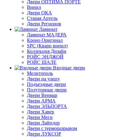
Двери ОПТИМА ПОРТЕ
Винил
Двери ОКА
Старая Артель
Двери Регионов
Ламинат
Ламинат МАДЕРА
Кроно Оригинал
SPC (Кварц винил)
Коллекция Дизайн
РОЙС ЭНДЖОЙ
РОЙС ШАЛЕ
Входные двери
Мелитополь
Двери на улицу
Подъездные двери
Полуторные двери
Двери Венмар
Двери АРМА
Двери ЭЛЬПОРТА
Двери Хавер
Двери Меги
Двери Лайндор
Двери с терморазрывом
Двери ЛУКСОР