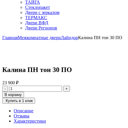
ТАЙГА
Стеклопакет
Двери с зеркалом
ТЕРМАКС
Двери ВФД
Двери Регионов
Главная
Межкомнатные двери
Лайндор
Калина ПН тон 30 ПО
Калина ПН тон 30 ПО
23 900
₽
Количество
-
+
товара
В корзину
Калина
Купить в 1 клик
ПН
тон
Описание
30
Отзывы
ПО
Характеристики