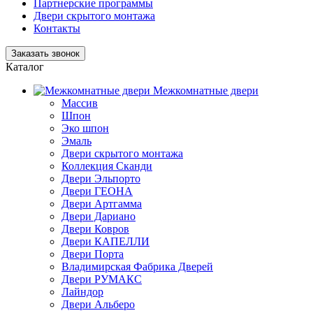
Партнерские программы
Двери скрытого монтажа
Контакты
Заказать звонок
Каталог
Межкомнатные двери
Массив
Шпон
Эко шпон
Эмаль
Двери скрытого монтажа
Коллекция Сканди
Двери Эльпорто
Двери ГЕОНА
Двери Артгамма
Двери Дариано
Двери Ковров
Двери КАПЕЛЛИ
Двери Порта
Владимирская Фабрика Дверей
Двери РУМАКС
Лайндор
Двери Альберо