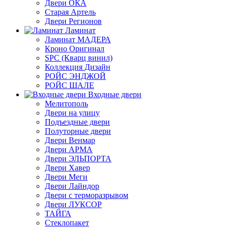
Двери ОКА
Старая Артель
Двери Регионов
Ламинат
Ламинат МАДЕРА
Кроно Оригинал
SPC (Кварц винил)
Коллекция Дизайн
РОЙС ЭНДЖОЙ
РОЙС ШАЛЕ
Входные двери
Мелитополь
Двери на улицу
Подъездные двери
Полуторные двери
Двери Венмар
Двери АРМА
Двери ЭЛЬПОРТА
Двери Хавер
Двери Меги
Двери Лайндор
Двери с терморазрывом
Двери ЛУКСОР
ТАЙГА
Стеклопакет