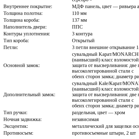
Внутреннее покрытие:
МДФ панель, цвет — ривьера 
Толщина полотна:
110 мм
Толщина короба:
137 мм
Наполнитель двери:
ППС
Контуры уплотнения:
3 контура
Тип короба:
Открытый
Петли:
3 петли внешние открывание 1
сувальдный Kарат/MONARCH 
(наивысший) класс взломостой
Основной замок:
защита от высверливания: две
высоколегированной стали с
обеих сторон замка; диаметр р
сувальдный Kale/Карат/MONA
(наивысший) класс взломостой
Дополнительный замок:
защита от высверливания: две
высоколегированной стали с
обеих сторон замка; диаметр р
Тип ручки:
раздельная, цвет — хром
Ночная задвижка:
независимая
Эксцентик:
металлический для защелки ос
Противосъем:
противосъемные штыри, 2 шт