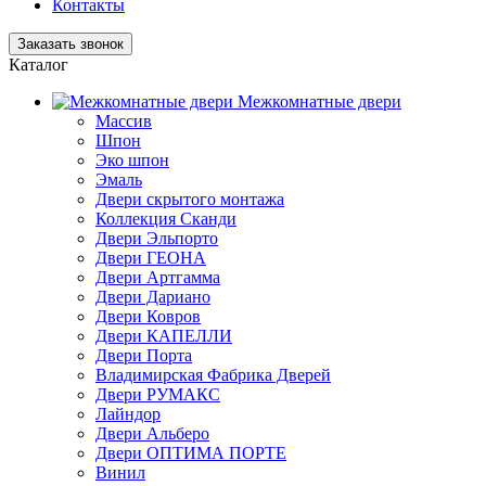
Контакты
Заказать звонок
Каталог
Межкомнатные двери
Массив
Шпон
Эко шпон
Эмаль
Двери скрытого монтажа
Коллекция Сканди
Двери Эльпорто
Двери ГЕОНА
Двери Артгамма
Двери Дариано
Двери Ковров
Двери КАПЕЛЛИ
Двери Порта
Владимирская Фабрика Дверей
Двери РУМАКС
Лайндор
Двери Альберо
Двери ОПТИМА ПОРТЕ
Винил