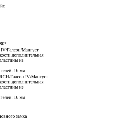
айс
80*
IV/Галеон/Мангуст
кости,дополнительная
 пластины из
игелей: 16 мм
RCH/Галеон IV/Мангуст
кости,дополнительная
 пластины из
игелей: 16 мм
новного замка