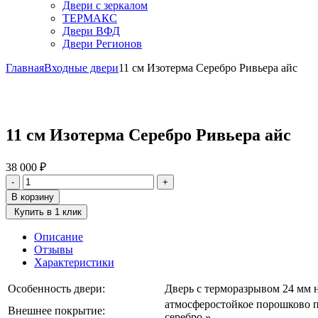
Двери с зеркалом
ТЕРМАКС
Двери ВФД
Двери Регионов
Главная
Входные двери
11 см Изотерма Серебро Ривьера айс
11 см Изотерма Серебро Ривьера айс
38 000
₽
Количество
-
+
товара
В корзину
11
Купить в 1 клик
см
Изотерма
Описание
Серебро
Отзывы
Ривьера
Характеристики
айс
Особенность двери:
Дверь с терморазрывом 24 мм н
атмосферостойкое порошково 
Внешнее покрытие:
серебро »