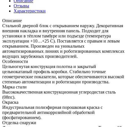
Описание
4/
Отзывы
П22
Характеристики
Бьянко
Вералинга/
Описание
Лунный
Стальной дверной блок с открыванием наружу. Декоративная
камень
внешняя накладка и внутренняя панель. Подходит для
установки в тёплом тамбуре или подъезде (температура
эксплуатации +10…+25 С). Поставляется с правым и левым
открыванием. Произведен на уникальных
автоматизированных линиях и роботизированных комплексах
ведущих зарубежных производителей.
Особенности
Цельногнутая конструкция полотна и закрытый
цельнокатаный профиль коробки. Стабильно точные
геометрические показатели, которые обеспечиваются высокой
степенью автоматизации и роботизации производства.
Марка стали
Высококачественная конструкционная углеродистая сталь
(08пс).
Окраска
Индустриальная полиэфирная порошковая краска с
предварительной антикоррозийной обработкой
(фосфатированием).
Отделка снаружи