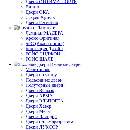
Двери ОПТИМА ПОРТЕ
Винил
Двери ОКА
Старая Артель
Двери Регионов
Ламинат
Ламинат МАДЕРА
Кроно Оригинал
SPC (Кварц винил)
Коллекция Дизайн
РОЙС ЭНДЖОЙ
РОЙС ШАЛЕ
Входные двери
Мелитополь
Двери на улицу
Подъездные двери
Полуторные двери
Двери Венмар
Двери АРМА
Двери ЭЛЬПОРТА
Двери Хавер
Двери Меги
Двери Лайндор
Двери с терморазрывом
Двери ЛУКСОР