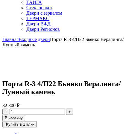
ТАЙГА
Стеклопакет
Двери с зеркалом
ТЕРМАКС
Двери ВФД
Двери Регионов
Главная
Входные двери
Порта R-3 4/П22 Бьянко Вералинга/
Лунный камень
Порта R-3 4/П22 Бьянко Вералинга/
Лунный камень
32 300
₽
Количество
-
+
товара
В корзину
Порта
Купить в 1 клик
R-
3