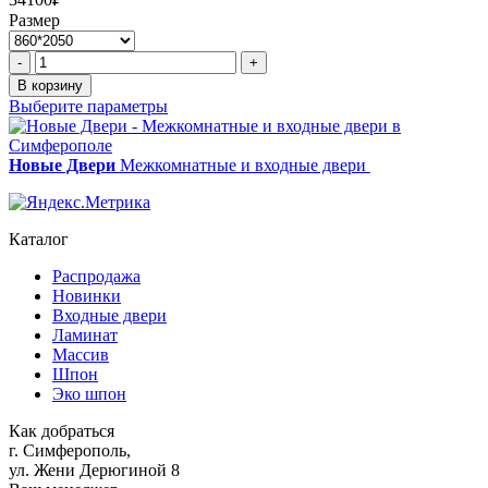
Размер
Количество
-
+
товара
В корзину
Арт
Выберите параметры
3к
венге
Новые Двери
Межкомнатные и входные двери
Каталог
Распродажа
Новинки
Входные двери
Ламинат
Массив
Шпон
Эко шпон
Как добраться
г. Симферополь,
ул. Жени Дерюгиной 8