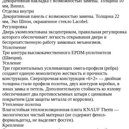
Декоративная накладка с возможностью замены. Толщина 10
мм, Винил.
Отделка внутри
Декоративная панель с возможностью замены. Толщина 22
мм, Эко Шпон, окрашенное стекло Lacobel.
Регулировка
Дверь укомплектована эксцентриком, правильная регулировка
которого обеспечивает легкость открывания двери и
беспрепятственную работу замковых механизмов.
Уплотнение
Три контура высококачественного EPDM-уплотнителя
(Швеция).
Усиление
Три горизонтальных усиливающих омега-профиля (ребра)
создают единую монолитную жесткость и прочность
конструкции. Сверхпрочная конструкция «6×2» — двойная
толщина стали профиля полотна, двух контуров коробки, в
зонах замка и петель. Дополнительную стойкость ко взлому
обеспечивают два противосъемных штыря с цинковым
покрытием (для защиты металла от коррозии).
Утепление полотна
Влагостойкая теплоизоляционная плита KNAUF Therm —
экологически чистый материал (не содержит фенол-
формальдегид, не выделяет фосген).
Крепление