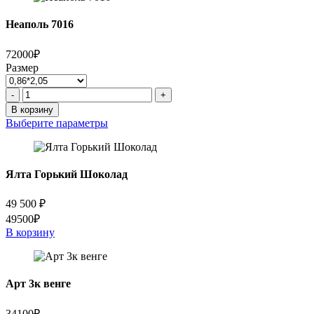
Неаполь 7016
72000₽
Размер
Количество
-
+
товара
В корзину
Неаполь
Выберите параметры
7016
Ялта Горький Шоколад
49 500
₽
49500₽
В корзину
Арт 3к венге
34100₽