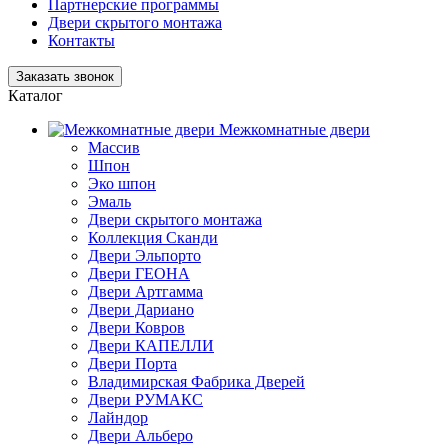
Партнерские программы
Двери скрытого монтажа
Контакты
Заказать звонок
Каталог
Межкомнатные двери
Массив
Шпон
Эко шпон
Эмаль
Двери скрытого монтажа
Коллекция Сканди
Двери Эльпорто
Двери ГЕОНА
Двери Артгамма
Двери Дариано
Двери Ковров
Двери КАПЕЛЛИ
Двери Порта
Владимирская Фабрика Дверей
Двери РУМАКС
Лайндор
Двери Альберо