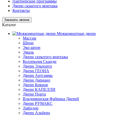
Партнерские программы
Двери скрытого монтажа
Контакты
Заказать звонок
Каталог
Межкомнатные двери
Массив
Шпон
Эко шпон
Эмаль
Двери скрытого монтажа
Коллекция Сканди
Двери Эльпорто
Двери ГЕОНА
Двери Артгамма
Двери Дариано
Двери Ковров
Двери КАПЕЛЛИ
Двери Порта
Владимирская Фабрика Дверей
Двери РУМАКС
Лайндор
Двери Альберо