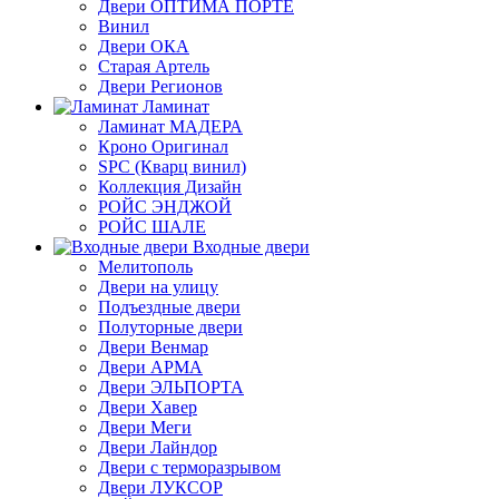
Двери ОПТИМА ПОРТЕ
Винил
Двери ОКА
Старая Артель
Двери Регионов
Ламинат
Ламинат МАДЕРА
Кроно Оригинал
SPC (Кварц винил)
Коллекция Дизайн
РОЙС ЭНДЖОЙ
РОЙС ШАЛЕ
Входные двери
Мелитополь
Двери на улицу
Подъездные двери
Полуторные двери
Двери Венмар
Двери АРМА
Двери ЭЛЬПОРТА
Двери Хавер
Двери Меги
Двери Лайндор
Двери с терморазрывом
Двери ЛУКСОР