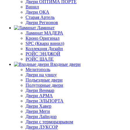
Двери ОПТИМА ПОРТЕ
Винил
Двери ОКА
Старая Артель
Двери Регионов
Ламинат
Ламинат МАДЕРА
Кроно Оригинал
SPC (Кварц винил)
Коллекция Дизайн
РОЙС ЭНДЖОЙ
РОЙС ШАЛЕ
Входные двери
Мелитополь
Двери на улицу
Подъездные двери
Полуторные двери
Двери Венмар
Двери АРМА
Двери ЭЛЬПОРТА
Двери Хавер
Двери Меги
Двери Лайндор
Двери с терморазрывом
Двери ЛУКСОР