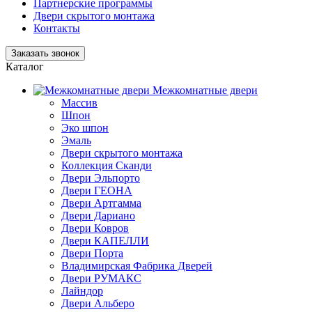
Партнерские программы
Двери скрытого монтажа
Контакты
Заказать звонок
Каталог
Межкомнатные двери
Массив
Шпон
Эко шпон
Эмаль
Двери скрытого монтажа
Коллекция Сканди
Двери Эльпорто
Двери ГЕОНА
Двери Артгамма
Двери Дариано
Двери Ковров
Двери КАПЕЛЛИ
Двери Порта
Владимирская Фабрика Дверей
Двери РУМАКС
Лайндор
Двери Альберо