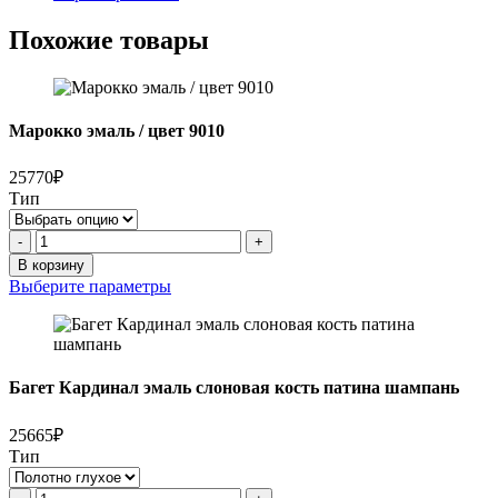
Похожие товары
Марокко эмаль / цвет 9010
25770₽
Тип
Количество
-
+
товара
В корзину
Марокко
Выберите параметры
эмаль
/
цвет
9010
Багет Кардинал эмаль слоновая кость патина шампань
25665₽
Тип
Количество