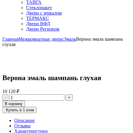
ТАЙГА
Стеклопакет
Двери с зеркалом
ТЕРМАКС
Двери ВФД
Двери Регионов
Главная
Межкомнатные двери
Эмаль
Верона эмаль шампань
глухая
Верона эмаль шампань глухая
10 120
₽
Количество
-
+
товара
В корзину
Верона
Купить в 1 клик
эмаль
шампань
Описание
глухая
Отзывы
Характеристики