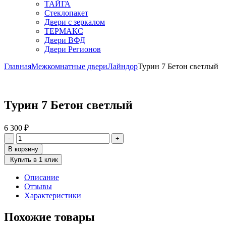
ТАЙГА
Стеклопакет
Двери с зеркалом
ТЕРМАКС
Двери ВФД
Двери Регионов
Главная
Межкомнатные двери
Лайндор
Турин 7 Бетон светлый
Турин 7 Бетон светлый
6 300
₽
Количество
-
+
товара
В корзину
Турин
Купить в 1 клик
7
Бетон
Описание
светлый
Отзывы
Характеристики
Похожие товары