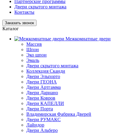
Партнерские программы
Двери скрытого монтажа
Контакты
Заказать звонок
Каталог
Межкомнатные двери
Массив
Шпон
Эко шпон
Эмаль
Двери скрытого монтажа
Коллекция Сканди
Двери Эльпорто
Двери ГЕОНА
Двери Артгамма
Двери Дариано
Двери Ковров
Двери КАПЕЛЛИ
Двери Порта
Владимирская Фабрика Дверей
Двери РУМАКС
Лайндор
Двери Альберо