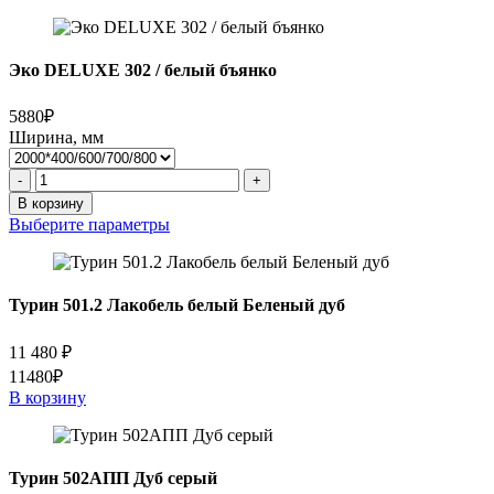
Эко DELUXE 302 / белый бъянко
5880₽
Ширина, мм
Количество
-
+
товара
В корзину
Эко
Выберите параметры
DELUXE
302
/
белый
Турин 501.2 Лакобель белый Беленый дуб
бъянко
11 480
₽
11480₽
В корзину
Турин 502АПП Дуб серый