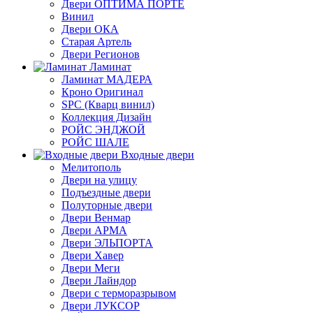
Двери ОПТИМА ПОРТЕ
Винил
Двери ОКА
Старая Артель
Двери Регионов
Ламинат
Ламинат МАДЕРА
Кроно Оригинал
SPC (Кварц винил)
Коллекция Дизайн
РОЙС ЭНДЖОЙ
РОЙС ШАЛЕ
Входные двери
Мелитополь
Двери на улицу
Подъездные двери
Полуторные двери
Двери Венмар
Двери АРМА
Двери ЭЛЬПОРТА
Двери Хавер
Двери Меги
Двери Лайндор
Двери с терморазрывом
Двери ЛУКСОР