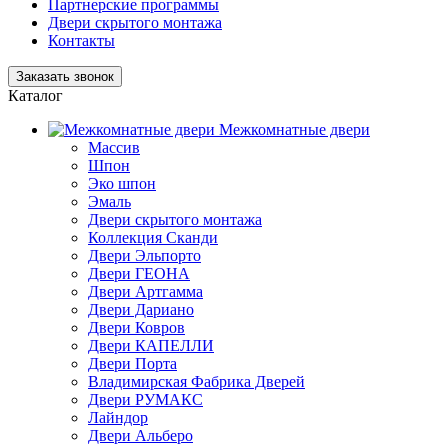
Партнерские программы
Двери скрытого монтажа
Контакты
Заказать звонок
Каталог
Межкомнатные двери
Массив
Шпон
Эко шпон
Эмаль
Двери скрытого монтажа
Коллекция Сканди
Двери Эльпорто
Двери ГЕОНА
Двери Артгамма
Двери Дариано
Двери Ковров
Двери КАПЕЛЛИ
Двери Порта
Владимирская Фабрика Дверей
Двери РУМАКС
Лайндор
Двери Альберо