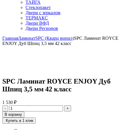
ТАЙГА
Стеклопакет
Двери с зеркалом
ТЕРМАКС
Двери ВФД
Двери Регионов
Главная
Ламинат
SPC (Кварц винил)
SPC Ламинат ROYCE
ENJOY Дуб Шпиц 3,5 мм 42 класс
SPC Ламинат ROYCE ENJOY Дуб
Шпиц 3,5 мм 42 класс
1 530
₽
Количество
-
+
товара
В корзину
SPC
Купить в 1 клик
Ламинат
ROYCE