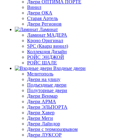
Двери ОПТИМА ПОРТЕ
Винил
Двери ОКА
Старая Артель
Двери Регионов
Ламинат
Ламинат МАДЕРА
Кроно Оригинал
SPC (Кварц винил)
Коллекция Дизайн
РОЙС ЭНДЖОЙ
РОЙС ШАЛЕ
Входные двери
Мелитополь
Двери на улицу
Подъездные двери
Полуторные двери
Двери Венмар
Двери АРМА
Двери ЭЛЬПОРТА
Двери Хавер
Двери Меги
Двери Лайндор
Двери с терморазрывом
Двери ЛУКСОР