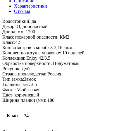
Описание
ENJOY
Характеристики
Дуб
Отзывы
Шпиц
3,5
Водостойкий: да
мм
Декор: Однополосный
42
Длина, мм: 1200
класс
Класс пожарной опасности: КМ2
Класс:42
Кол-во метров в коробке: 2,16 кв.м.
Количество штук в упаковке: 10 панелей
Коллекция: Enjoy 42/3.5
Обработка поверхности: Полуматовая
Рисунок: Дуб
Страна производства: Россия
Тип замка:Замок
Толщина, мм: 3.5
Фаска: V-образная
Цвет: коричневый
Ширина планки (мм): 180
Класс
34