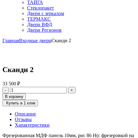
ТАЙГА
Стеклопакет
Двери с зеркалом
ТЕРМАКС
Двери ВФД
Двери Регионов
Главная
Входные двери
Сканди 2
Сканди 2
33 500
₽
Количество
-
+
товара
В корзину
Сканди
Купить в 1 клик
2
Описание
Отзывы
Характеристики
Фрезерованная МДФ панель 10мм, рис 86 Н(с фрезеровкой на