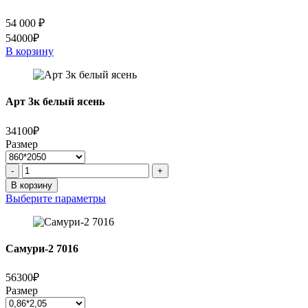
54 000
₽
54000₽
В корзину
Арт 3к белый ясень
34100₽
Размер
Количество
-
+
товара
В корзину
Арт
Выберите параметры
3к
белый
ясень
Самури-2 7016
56300₽
Размер