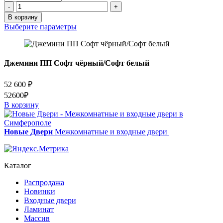
Количество
-
+
товара
В корзину
Самури-2
Выберите параметры
7016
Джемини ПП Софт чёрный/Софт белый
52 600
₽
52600₽
В корзину
Новые Двери
Межкомнатные и входные двери
Каталог
Распродажа
Новинки
Входные двери
Ламинат
Массив