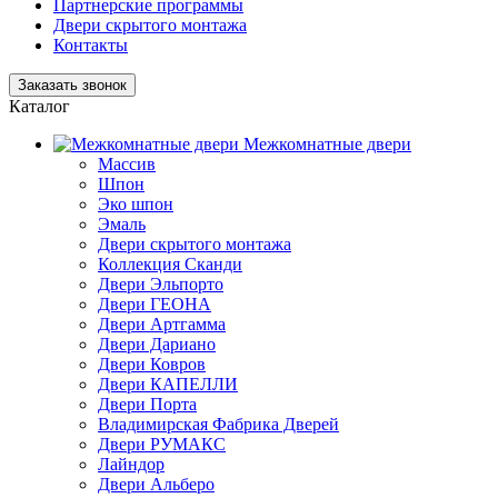
Партнерские программы
Двери скрытого монтажа
Контакты
Заказать звонок
Каталог
Межкомнатные двери
Массив
Шпон
Эко шпон
Эмаль
Двери скрытого монтажа
Коллекция Сканди
Двери Эльпорто
Двери ГЕОНА
Двери Артгамма
Двери Дариано
Двери Ковров
Двери КАПЕЛЛИ
Двери Порта
Владимирская Фабрика Дверей
Двери РУМАКС
Лайндор
Двери Альберо