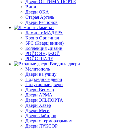
Двери ОПТИМА ПОРТЕ
Винил
Двери ОКА
Старая Артель
Двери Регионов
Ламинат
Ламинат МАДЕРА
Кроно Оригинал
SPC (Кварц винил)
Коллекция Дизайн
РОЙС ЭНДЖОЙ
РОЙС ШАЛЕ
Входные двери
Мелитополь
Двери на улицу
Подъездные двери
Полуторные двери
Двери Венмар
Двери АРМА
Двери ЭЛЬПОРТА
Двери Хавер
Двери Меги
Двери Лайндор
Двери с терморазрывом
Двери ЛУКСОР