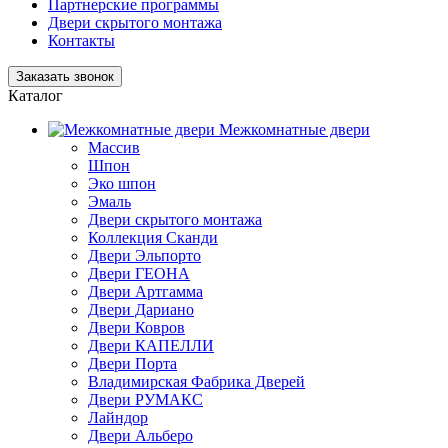
Партнерские программы
Двери скрытого монтажа
Контакты
Заказать звонок
Каталог
Межкомнатные двери
Массив
Шпон
Эко шпон
Эмаль
Двери скрытого монтажа
Коллекция Сканди
Двери Эльпорто
Двери ГЕОНА
Двери Артгамма
Двери Дариано
Двери Ковров
Двери КАПЕЛЛИ
Двери Порта
Владимирская Фабрика Дверей
Двери РУМАКС
Лайндор
Двери Альберо