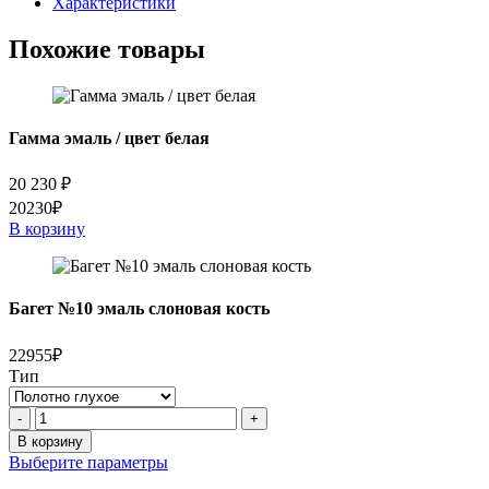
Характеристики
Похожие товары
Гамма эмаль / цвет белая
20 230
₽
20230₽
В корзину
Багет №10 эмаль слоновая кость
22955₽
Тип
Количество
-
+
товара
В корзину
Багет
Выберите параметры
№10