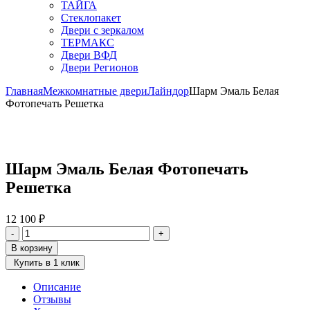
ТАЙГА
Стеклопакет
Двери с зеркалом
ТЕРМАКС
Двери ВФД
Двери Регионов
Главная
Межкомнатные двери
Лайндор
Шарм Эмаль Белая
Фотопечать Решетка
Шарм Эмаль Белая Фотопечать
Решетка
12 100
₽
Количество
-
+
товара
В корзину
Шарм
Купить в 1 клик
Эмаль
Белая
Описание
Фотопечать
Отзывы
Решетка