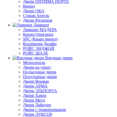
Двери ОПТИМА ПОРТЕ
Винил
Двери ОКА
Старая Артель
Двери Регионов
Ламинат
Ламинат МАДЕРА
Кроно Оригинал
SPC (Кварц винил)
Коллекция Дизайн
РОЙС ЭНДЖОЙ
РОЙС ШАЛЕ
Входные двери
Мелитополь
Двери на улицу
Подъездные двери
Полуторные двери
Двери Венмар
Двери АРМА
Двери ЭЛЬПОРТА
Двери Хавер
Двери Меги
Двери Лайндор
Двери с терморазрывом
Двери ЛУКСОР