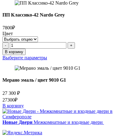
эмаль
слоновая
кость
ПП Классико-42 Nardo Grey
7800₽
Цвет
Количество
-
+
товара
В корзину
ПП
Выберите параметры
Классико-42
Nardo
Grey
Мерано эмаль / цвет 9010 G1
27 300
₽
27300₽
В корзину
Новые Двери
Межкомнатные и входные двери