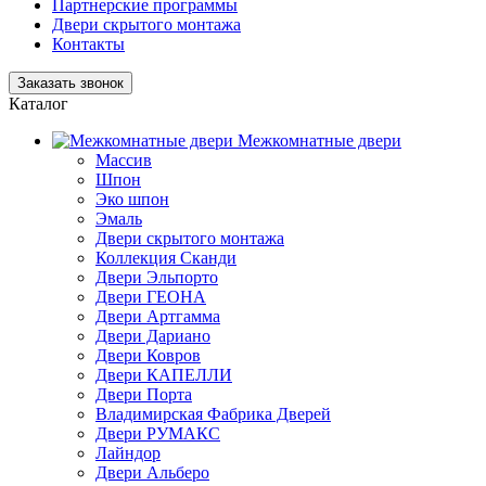
Партнерские программы
Двери скрытого монтажа
Контакты
Заказать звонок
Каталог
Межкомнатные двери
Массив
Шпон
Эко шпон
Эмаль
Двери скрытого монтажа
Коллекция Сканди
Двери Эльпорто
Двери ГЕОНА
Двери Артгамма
Двери Дариано
Двери Ковров
Двери КАПЕЛЛИ
Двери Порта
Владимирская Фабрика Дверей
Двери РУМАКС
Лайндор
Двери Альберо