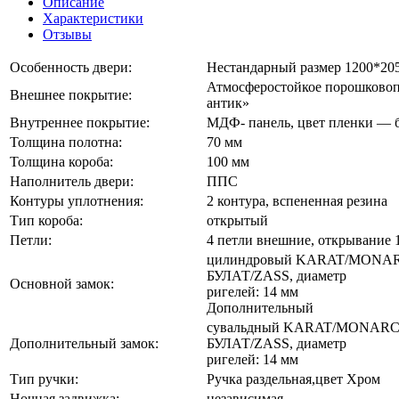
Описание
Антик
Характеристики
Белый
Отзывы
ясень
1300/2050
Особенность двери:
Нестандарный размер 1200*20
Атмосферостойкое порошково
Внешнее покрытие:
антик»
Внутреннее покрытие:
МДФ- панель, цвет пленки — 
Толщина полотна:
70 мм
Толщина короба:
100 мм
Наполнитель двери:
ППС
Контуры уплотнения:
2 контура, вспененная резина
Тип короба:
открытый
Петли:
4 петли внешние, открывание 
цилиндровый KARAT/MONA
БУЛАТ/ZASS, диаметр
Основной замок:
ригелей: 14 мм
Дополнительный
сувальдный KARAT/MONAR
Дополнительный замок:
БУЛАТ/ZASS, диаметр
ригелей: 14 мм
Тип ручки:
Ручка раздельная,цвет Хром
Ночная задвижка:
независимая