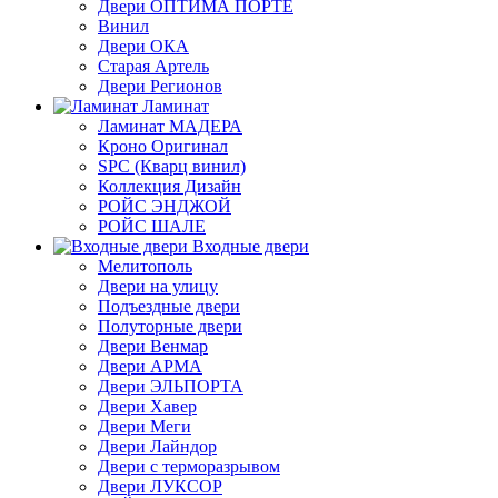
Двери ОПТИМА ПОРТЕ
Винил
Двери ОКА
Старая Артель
Двери Регионов
Ламинат
Ламинат МАДЕРА
Кроно Оригинал
SPC (Кварц винил)
Коллекция Дизайн
РОЙС ЭНДЖОЙ
РОЙС ШАЛЕ
Входные двери
Мелитополь
Двери на улицу
Подъездные двери
Полуторные двери
Двери Венмар
Двери АРМА
Двери ЭЛЬПОРТА
Двери Хавер
Двери Меги
Двери Лайндор
Двери с терморазрывом
Двери ЛУКСОР