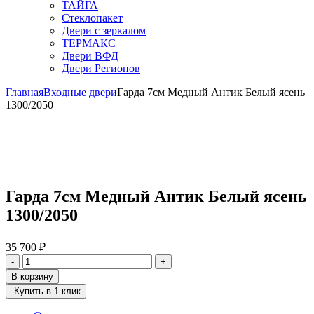
ТАЙГА
Стеклопакет
Двери с зеркалом
ТЕРМАКС
Двери ВФД
Двери Регионов
Главная
Входные двери
Гарда 7см Медный Антик Белый ясень
1300/2050
Гарда 7см Медный Антик Белый ясень
1300/2050
35 700
₽
Количество
-
+
товара
В корзину
Гарда
Купить в 1 клик
7см
Медный