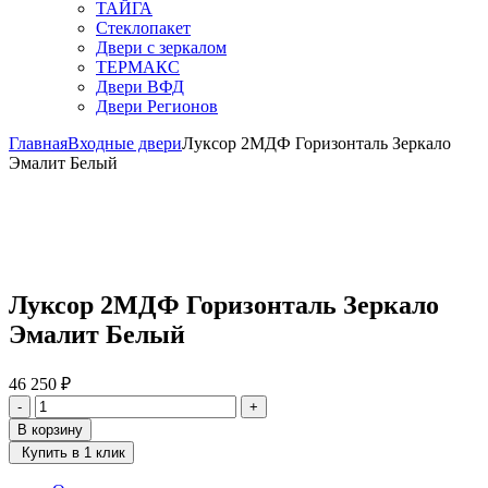
ТАЙГА
Стеклопакет
Двери с зеркалом
ТЕРМАКС
Двери ВФД
Двери Регионов
Главная
Входные двери
Луксор 2МДФ Горизонталь Зеркало
Эмалит Белый
Луксор 2МДФ Горизонталь Зеркало
Эмалит Белый
46 250
₽
Количество
-
+
товара
В корзину
Луксор
Купить в 1 клик
2МДФ
Горизонталь