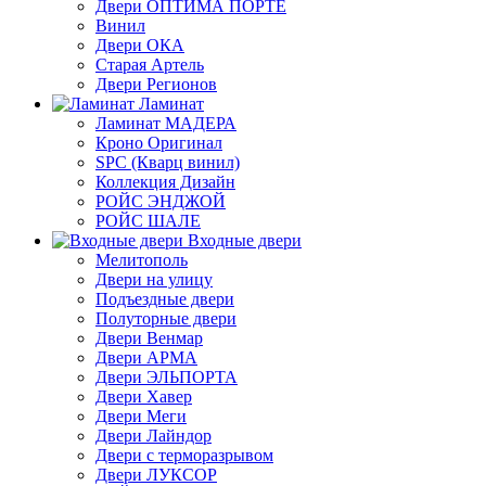
Двери ОПТИМА ПОРТЕ
Винил
Двери ОКА
Старая Артель
Двери Регионов
Ламинат
Ламинат МАДЕРА
Кроно Оригинал
SPC (Кварц винил)
Коллекция Дизайн
РОЙС ЭНДЖОЙ
РОЙС ШАЛЕ
Входные двери
Мелитополь
Двери на улицу
Подъездные двери
Полуторные двери
Двери Венмар
Двери АРМА
Двери ЭЛЬПОРТА
Двери Хавер
Двери Меги
Двери Лайндор
Двери с терморазрывом
Двери ЛУКСОР