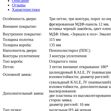
Описание
Зеркало
Отзывы
Эмалит
Характеристики
Белый
Особенность двери:
Три петли, три контура, порог из 
фрезерованная МДФ-панель 12 мм,
Внешнее покрытие:
вставка черный лакобель, цвет пле
Внутреннее покрытие:
МДФ 10мм, «Зеркало в пол» Эмали
Толщина полотна:
115 мм
Толщина короба:
135 мм
Наполнитель двери:
Пенополистирол (ППС)
Контуры уплотнения:
3 контура уплотнения
Тип короба:
Открытого типа
Петли:
3 петли внешние открывание 180*
цилиндровый KALE, IV (наивысший
Основной замок:
взломостойкости; диаметр ригелей:
сувальдный KALE, IV (наивысший)
взломостойкости, дополнительная з
высверливания:
Дополнительный замок:
две пластины из высоколегированно
сторон замка;
диаметр ригелей: 16 мм
Тип ручки:
раздельная HS 44 черная