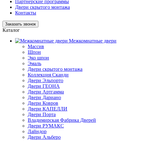
Партнерские программы
Двери скрытого монтажа
Контакты
Заказать звонок
Каталог
Межкомнатные двери
Массив
Шпон
Эко шпон
Эмаль
Двери скрытого монтажа
Коллекция Сканди
Двери Эльпорто
Двери ГЕОНА
Двери Артгамма
Двери Дариано
Двери Ковров
Двери КАПЕЛЛИ
Двери Порта
Владимирская Фабрика Дверей
Двери РУМАКС
Лайндор
Двери Альберо