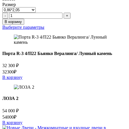
Размер
Количество
-
+
товара
В корзину
Милан
Выберите параметры
Порта R-3 4/П22 Бьянко Вералинга/ Лунный камень
32 300
₽
32300₽
В корзину
ЛОЗА 2
54 000
₽
54000₽
В корзину