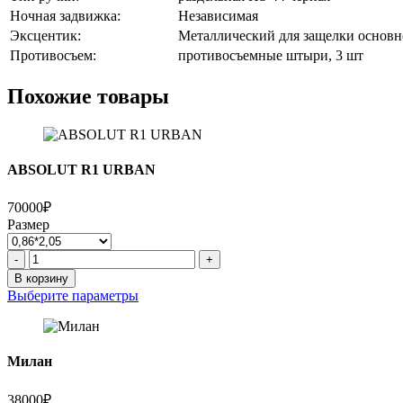
Ночная задвижка:
Независимая
Эксцентик:
Металлический для защелки основн
Противосъем:
противосъемные штыри, 3 шт
Похожие товары
ABSOLUT R1 URBAN
70000₽
Размер
Количество
-
+
товара
В корзину
ABSOLUT
Выберите параметры
R1
URBAN
Милан
38000₽