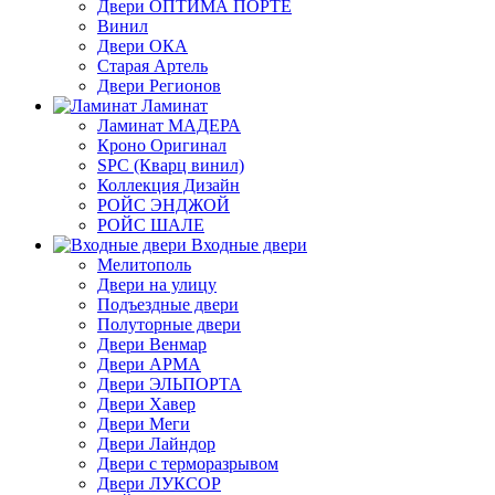
Двери ОПТИМА ПОРТЕ
Винил
Двери ОКА
Старая Артель
Двери Регионов
Ламинат
Ламинат МАДЕРА
Кроно Оригинал
SPC (Кварц винил)
Коллекция Дизайн
РОЙС ЭНДЖОЙ
РОЙС ШАЛЕ
Входные двери
Мелитополь
Двери на улицу
Подъездные двери
Полуторные двери
Двери Венмар
Двери АРМА
Двери ЭЛЬПОРТА
Двери Хавер
Двери Меги
Двери Лайндор
Двери с терморазрывом
Двери ЛУКСОР