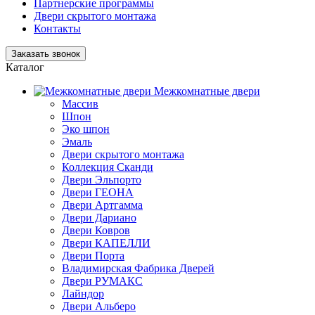
Партнерские программы
Двери скрытого монтажа
Контакты
Заказать звонок
Каталог
Межкомнатные двери
Массив
Шпон
Эко шпон
Эмаль
Двери скрытого монтажа
Коллекция Сканди
Двери Эльпорто
Двери ГЕОНА
Двери Артгамма
Двери Дариано
Двери Ковров
Двери КАПЕЛЛИ
Двери Порта
Владимирская Фабрика Дверей
Двери РУМАКС
Лайндор
Двери Альберо