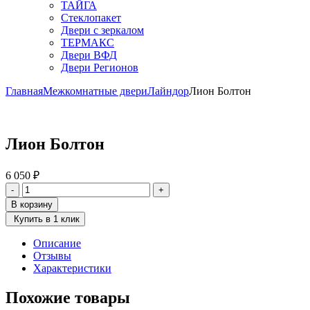
ТАЙГА
Стеклопакет
Двери с зеркалом
ТЕРМАКС
Двери ВФД
Двери Регионов
Главная
Межкомнатные двери
Лайндор
Лион Болтон
Лион Болтон
6 050
₽
Количество
-
+
товара
В корзину
Лион
Купить в 1 клик
Болтон
Описание
Отзывы
Характеристики
Похожие товары