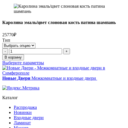
/
цвет
9010
Каролина эмаль/цвет слоновая кость патина шампань
25770₽
Тип
Количество
-
+
товара
В корзину
Каролина
Выберите параметры
эмаль/
цвет
слоновая
Новые Двери
Межкомнатные и входные двери
кость
патина
шампань
Каталог
Распродажа
Новинки
Входные двери
Ламинат
Массив