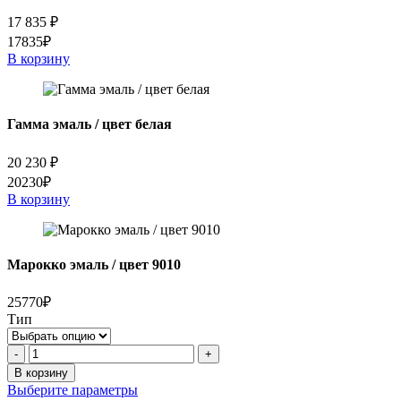
17 835
₽
17835₽
В корзину
Гамма эмаль / цвет белая
20 230
₽
20230₽
В корзину
Марокко эмаль / цвет 9010
25770₽
Тип
Количество
-
+
товара
В корзину
Марокко
Выберите параметры
эмаль