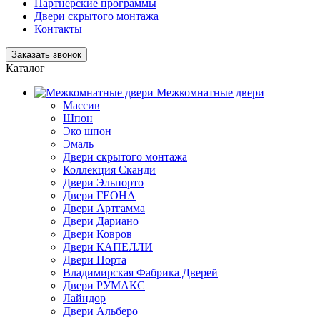
Партнерские программы
Двери скрытого монтажа
Контакты
Заказать звонок
Каталог
Межкомнатные двери
Массив
Шпон
Эко шпон
Эмаль
Двери скрытого монтажа
Коллекция Сканди
Двери Эльпорто
Двери ГЕОНА
Двери Артгамма
Двери Дариано
Двери Ковров
Двери КАПЕЛЛИ
Двери Порта
Владимирская Фабрика Дверей
Двери РУМАКС
Лайндор
Двери Альберо