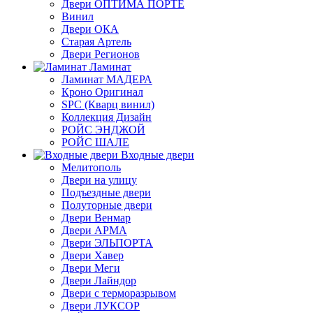
Двери ОПТИМА ПОРТЕ
Винил
Двери ОКА
Старая Артель
Двери Регионов
Ламинат
Ламинат МАДЕРА
Кроно Оригинал
SPC (Кварц винил)
Коллекция Дизайн
РОЙС ЭНДЖОЙ
РОЙС ШАЛЕ
Входные двери
Мелитополь
Двери на улицу
Подъездные двери
Полуторные двери
Двери Венмар
Двери АРМА
Двери ЭЛЬПОРТА
Двери Хавер
Двери Меги
Двери Лайндор
Двери с терморазрывом
Двери ЛУКСОР