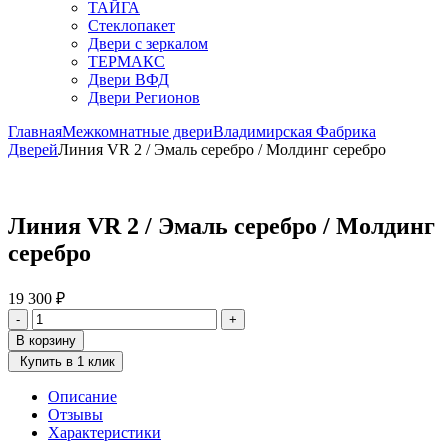
ТАЙГА
Стеклопакет
Двери с зеркалом
ТЕРМАКС
Двери ВФД
Двери Регионов
Главная
Межкомнатные двери
Владимирская Фабрика
Дверей
Линия VR 2 / Эмаль серебро / Молдинг серебро
Линия VR 2 / Эмаль серебро / Молдинг
серебро
19 300
₽
Количество
-
+
товара
В корзину
Линия
Купить в 1 клик
VR
2
Описание
/
Отзывы
Эмаль
Характеристики
серебро