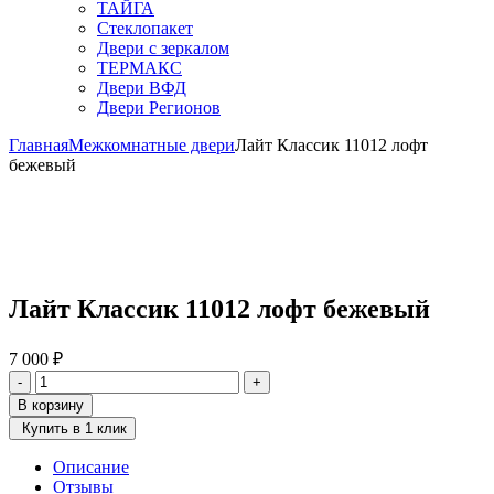
ТАЙГА
Стеклопакет
Двери с зеркалом
ТЕРМАКС
Двери ВФД
Двери Регионов
Главная
Межкомнатные двери
Лайт Классик 11012 лофт
бежевый
Лайт Классик 11012 лофт бежевый
7 000
₽
Количество
-
+
товара
В корзину
Лайт
Купить в 1 клик
Классик
11012
Описание
лофт
Отзывы