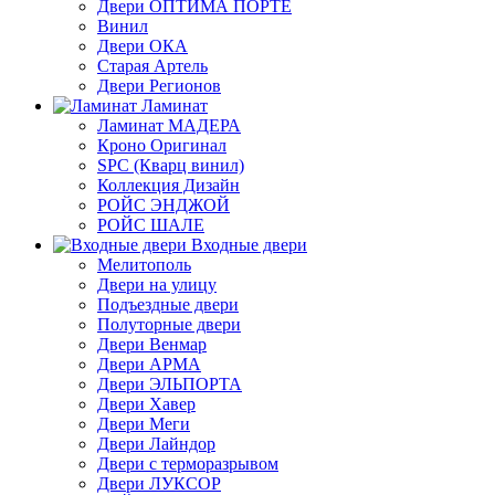
Двери ОПТИМА ПОРТЕ
Винил
Двери ОКА
Старая Артель
Двери Регионов
Ламинат
Ламинат МАДЕРА
Кроно Оригинал
SPC (Кварц винил)
Коллекция Дизайн
РОЙС ЭНДЖОЙ
РОЙС ШАЛЕ
Входные двери
Мелитополь
Двери на улицу
Подъездные двери
Полуторные двери
Двери Венмар
Двери АРМА
Двери ЭЛЬПОРТА
Двери Хавер
Двери Меги
Двери Лайндор
Двери с терморазрывом
Двери ЛУКСОР