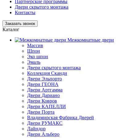
Партнерские программы
Двери скрытого монтажа
Контакты
Заказать звонок
Каталог
Межкомнатные двери
Массив
Шпон
Эко шпон
Эмаль
Двери скрытого монтажа
Коллекция Сканди
Двери Эльпорто
Двери ГЕОНА
Двери Артгамма
Двери Дариано
Двери Ковров
Двери КАПЕЛЛИ
Двери Порта
Владимирская Фабрика Дверей
Двери РУМАКС
Лайндор
Двери Альберо