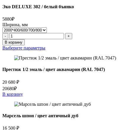
Эко DELUXE 302 / белый бъянко
5880₽
Ширина, мм
Количество
-
+
товара
В корзину
Эко
Выберите параметры
DELUXE
302
/
белый
Престиж 1/2 эмаль / цвет аквамарин (RAL 7047)
бъянко
20 680
₽
20680₽
В корзину
Марсель шпон / цвет античный дуб
16 500
₽