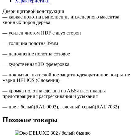
Характеристики
(RAL
7032)
Двери щитовой конструкции
— каркас полотна выполнен из инженерного масситва
хвойных пород дерева
— усилен листом HDF с двух сторон
— толщина полотна 39мм
— наполнение полотна сотовое
— худоственная 3D-фрезеровка
— покрытие: пятислойное защитно-декоративное покрытие
марки HELIOS (Словения)
— кромка полотна сделана из ABS-пластика для
предотвращения растрескивания и усыхания
— цвет: белый(RAL 9003), галечный серый(RAL 7032)
Похожие товары