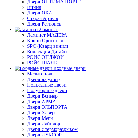
Двери ОПТИМА ПОРТЕ
Винил
Двери ОКА
Старая Артель
Двери Регионов
Ламинат
Ламинат МАДЕРА
Кроно Оригинал
SPC (Кварц винил)
Коллекция Дизайн
РОЙС ЭНДЖОЙ
РОЙС ШАЛЕ
Входные двери
Мелитополь
Двери на улицу
Подъездные двери
Полуторные двери
Двери Венмар
Двери АРМА
Двери ЭЛЬПОРТА
Двери Хавер
Двери Меги
Двери Лайндор
Двери с терморазрывом
Двери ЛУКСОР