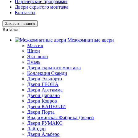
Партнерские программы
Двери скрытого монтажа
Контакты
Заказать звонок
Каталог
Межкомнатные двери
Массив
Шпон
Эко шпон
Эмаль
Двери скрытого монтажа
Коллекция Сканди
Двери Эльпорто
Двери ГЕОНА
Двери Артгамма
Двери Дариано
Двери Ковров
Двери КАПЕЛЛИ
Двери Порта
Владимирская Фабрика Дверей
Двери РУМАКС
Лайндор
Двери Альберо