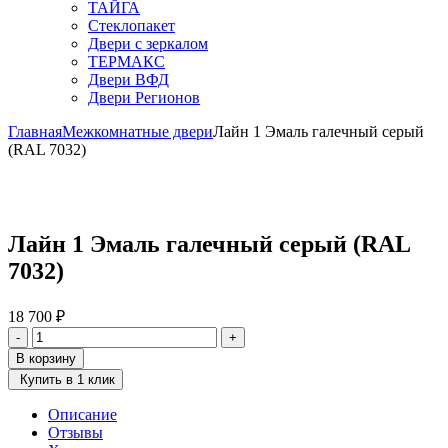
ТАЙГА
Стеклопакет
Двери с зеркалом
ТЕРМАКС
Двери ВФД
Двери Регионов
Главная
Межкомнатные двери
Лайн 1 Эмаль галечный серый
(RAL 7032)
Лайн 1 Эмаль галечный серый (RAL
7032)
18 700
₽
Количество
-
+
товара
В корзину
Лайн
Купить в 1 клик
1
Эмаль
Описание
галечный
Отзывы
серый