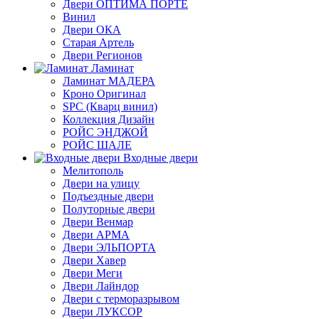
Двери ОПТИМА ПОРТЕ
Винил
Двери ОКА
Старая Артель
Двери Регионов
Ламинат
Ламинат МАДЕРА
Кроно Оригинал
SPC (Кварц винил)
Коллекция Дизайн
РОЙС ЭНДЖОЙ
РОЙС ШАЛЕ
Входные двери
Мелитополь
Двери на улицу
Подъездные двери
Полуторные двери
Двери Венмар
Двери АРМА
Двери ЭЛЬПОРТА
Двери Хавер
Двери Меги
Двери Лайндор
Двери с терморазрывом
Двери ЛУКСОР