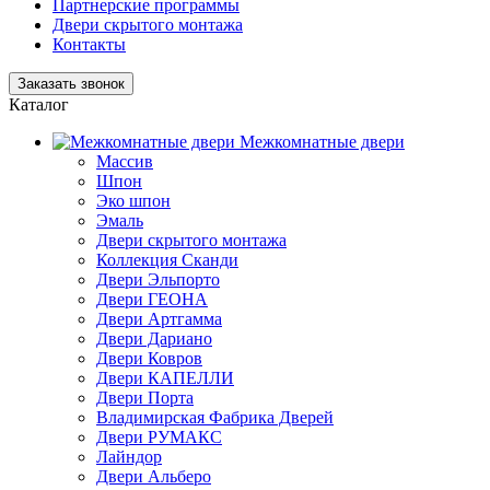
Партнерские программы
Двери скрытого монтажа
Контакты
Заказать звонок
Каталог
Межкомнатные двери
Массив
Шпон
Эко шпон
Эмаль
Двери скрытого монтажа
Коллекция Сканди
Двери Эльпорто
Двери ГЕОНА
Двери Артгамма
Двери Дариано
Двери Ковров
Двери КАПЕЛЛИ
Двери Порта
Владимирская Фабрика Дверей
Двери РУМАКС
Лайндор
Двери Альберо