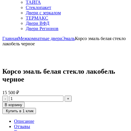
ТАЙГА
Стеклопакет
Двери с зеркалом
ТЕРМАКС
Двери ВФД
Двери Регионов
Главная
Межкомнатные двери
Эмаль
Корсо эмаль белая стекло
лакобель черное
Корсо эмаль белая стекло лакобель
черное
15 500
₽
Количество
-
+
товара
В корзину
Корсо
Купить в 1 клик
эмаль
белая
Описание
стекло
Отзывы
лакобель