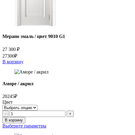
Мерано эмаль / цвет 9010 G1
27 300
₽
27300₽
В корзину
Аморе / акрил
20245₽
Цвет
Количество
-
+
товара
В корзину
Аморе
Выберите параметры
/
акрил