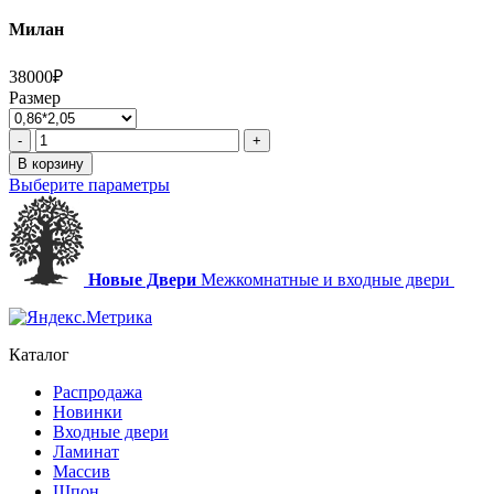
Милан
38000₽
Размер
Количество
-
+
товара
В корзину
Милан
Выберите параметры
Новые Двери
Межкомнатные и входные двери
Каталог
Распродажа
Новинки
Входные двери
Ламинат
Массив
Шпон