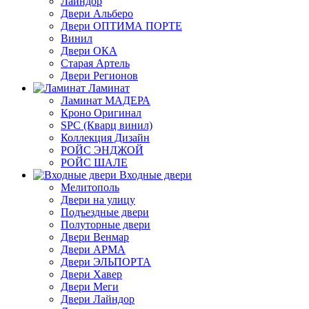
Лайндор
Двери Альберо
Двери ОПТИМА ПОРТЕ
Винил
Двери ОКА
Старая Артель
Двери Регионов
Ламинат
Ламинат МАДЕРА
Кроно Оригинал
SPC (Кварц винил)
Коллекция Дизайн
РОЙС ЭНДЖОЙ
РОЙС ШАЛЕ
Входные двери
Мелитополь
Двери на улицу
Подъездные двери
Полуторные двери
Двери Венмар
Двери АРМА
Двери ЭЛЬПОРТА
Двери Хавер
Двери Меги
Двери Лайндор