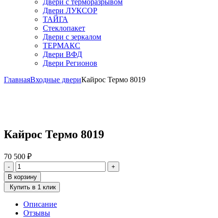
Двери с терморазрывом
Двери ЛУКСОР
ТАЙГА
Стеклопакет
Двери с зеркалом
ТЕРМАКС
Двери ВФД
Двери Регионов
Главная
Входные двери
Кайрос Термо 8019
Кайрос Термо 8019
70 500
₽
Количество
-
+
товара
В корзину
Кайрос
Купить в 1 клик
Термо
8019
Описание
Отзывы