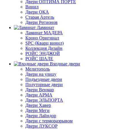
Двери ОПТИМА ПОРТЕ
Винил
Двери ОКА
Старая Артель
Двери Регионов
Ламинат
Ламинат МАДЕРА
Кроно Оригинал
SPC (Кварц винил)
Коллекция Дизайн
РОЙС ЭНДЖОЙ
РОЙС ШАЛЕ
Входные двери
Мелитополь
Двери на улицу
Подъездные двери
Полуторные двери
Двери Венмар
Двери АРМА
Двери ЭЛЬПОРТА
Двери Хавер
Двери Меги
Двери Лайндор
Двери с терморазрывом
Двери ЛУКСОР