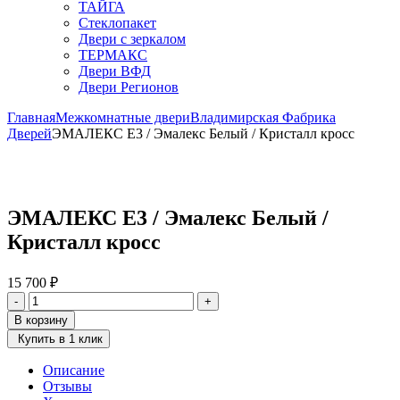
ТАЙГА
Стеклопакет
Двери с зеркалом
ТЕРМАКС
Двери ВФД
Двери Регионов
Главная
Межкомнатные двери
Владимирская Фабрика
Дверей
ЭМАЛЕКС Е3 / Эмалекс Белый / Кристалл кросс
ЭМАЛЕКС Е3 / Эмалекс Белый /
Кристалл кросс
15 700
₽
Количество
-
+
товара
В корзину
ЭМАЛЕКС
Купить в 1 клик
Е3
/
Описание
Эмалекс
Отзывы
Белый