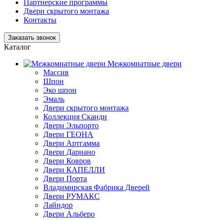
Партнерские программы
Двери скрытого монтажа
Контакты
Заказать звонок
Каталог
Межкомнатные двери
Массив
Шпон
Эко шпон
Эмаль
Двери скрытого монтажа
Коллекция Сканди
Двери Эльпорто
Двери ГЕОНА
Двери Артгамма
Двери Дариано
Двери Ковров
Двери КАПЕЛЛИ
Двери Порта
Владимирская Фабрика Дверей
Двери РУМАКС
Лайндор
Двери Альберо