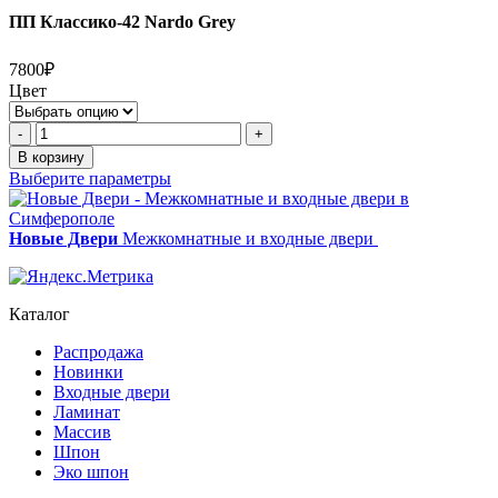
ПП Классико-42 Nardo Grey
7800₽
Цвет
Количество
-
+
товара
В корзину
ПП
Выберите параметры
Классико-42
Nardo
Grey
Новые Двери
Межкомнатные и входные двери
Каталог
Распродажа
Новинки
Входные двери
Ламинат
Массив
Шпон
Эко шпон