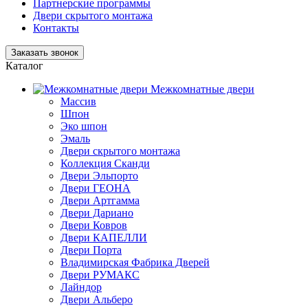
Партнерские программы
Двери скрытого монтажа
Контакты
Заказать звонок
Каталог
Межкомнатные двери
Массив
Шпон
Эко шпон
Эмаль
Двери скрытого монтажа
Коллекция Сканди
Двери Эльпорто
Двери ГЕОНА
Двери Артгамма
Двери Дариано
Двери Ковров
Двери КАПЕЛЛИ
Двери Порта
Владимирская Фабрика Дверей
Двери РУМАКС
Лайндор
Двери Альберо