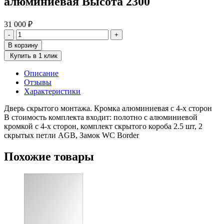
алюминиевая Высота 2300
31 000
₽
Количество
-
+
товара
В корзину
Дверь
Купить в 1 клик
INVIZIBLE
кромка
Описание
алюминиевая
Отзывы
Высота
Характеристики
2300
Дверь скрытого монтажа. Кромка алюминиевая с 4-х сторон
В стоимость комплекта входит: полотно с алюминиевой
кромкой с 4-х сторон, комплект скрытого короба 2.5 шт, 2
скрытых петли AGB, Замок WC Border
Похожие товары