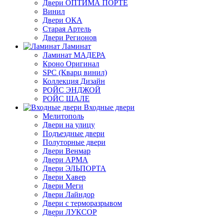
Двери ОПТИМА ПОРТЕ
Винил
Двери ОКА
Старая Артель
Двери Регионов
Ламинат
Ламинат МАДЕРА
Кроно Оригинал
SPC (Кварц винил)
Коллекция Дизайн
РОЙС ЭНДЖОЙ
РОЙС ШАЛЕ
Входные двери
Мелитополь
Двери на улицу
Подъездные двери
Полуторные двери
Двери Венмар
Двери АРМА
Двери ЭЛЬПОРТА
Двери Хавер
Двери Меги
Двери Лайндор
Двери с терморазрывом
Двери ЛУКСОР