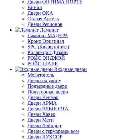
Двери ОПТИМА ПОРТЕ
Винил
Двери ОКА
Старая Артель
Двери Регионов
Ламинат
Ламинат МАДЕРА
Кроно Оригинал
SPC (Кварц винил)
Коллекция Дизайн
РОЙС ЭНДЖОЙ
РОЙС ШАЛЕ
Входные двери
Мелитополь
Двери на улицу
Подъездные двери
Полуторные двери
Двери Венмар
Двери АРМА
Двери ЭЛЬПОРТА
Двери Хавер
Двери Меги
Двери Лайндор
Двери с терморазрывом
Двери ЛУКСОР