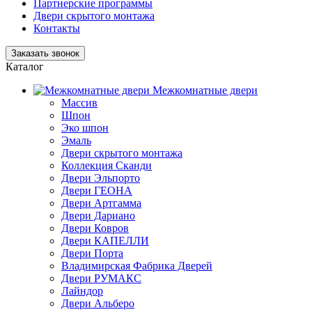
Партнерские программы
Двери скрытого монтажа
Контакты
Заказать звонок
Каталог
Межкомнатные двери
Массив
Шпон
Эко шпон
Эмаль
Двери скрытого монтажа
Коллекция Сканди
Двери Эльпорто
Двери ГЕОНА
Двери Артгамма
Двери Дариано
Двери Ковров
Двери КАПЕЛЛИ
Двери Порта
Владимирская Фабрика Дверей
Двери РУМАКС
Лайндор
Двери Альберо