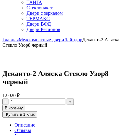
ТАЙГА
Стеклопакет
Двери с зеркалом
ТЕРМАКС
Двери ВФД
Двери Регионов
Главная
Межкомнатные двери
Лайндор
Деканто-2 Аляска
Стекло Узор8 черный
Деканто-2 Аляска Стекло Узор8
черный
12 020
₽
Количество
-
+
товара
В корзину
Деканто-2
Купить в 1 клик
Аляска
Стекло
Описание
Узор8
Отзывы
черный