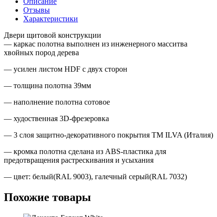
Описание
галечный
Отзывы
серый(RAL
Характеристики
7032)
стекло
Двери щитовой конструкции
Сатинато
— каркас полотна выполнен из инженерного масситва
светлое
хвойных пород дерева
— усилен листом HDF с двух сторон
— толщина полотна 39мм
— наполнение полотна сотовое
— худоственная 3D-фрезеровка
— 3 слоя защитно-декоративного покрытия TM ILVA (Италия)
— кромка полотна сделана из ABS-пластика для
предотвращения растрескивания и усыхания
— цвет: белый(RAL 9003), галечный серый(RAL 7032)
Похожие товары