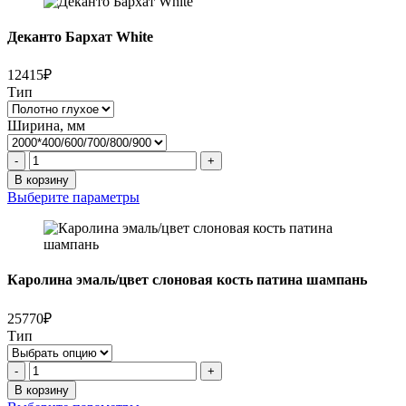
Деканто Бархат White
12415₽
Тип
Ширина, мм
Количество
-
+
товара
В корзину
Деканто
Выберите параметры
Бархат
White
Каролина эмаль/цвет слоновая кость патина шампань
25770₽
Тип
Количество
-
+
товара
В корзину
Каролина