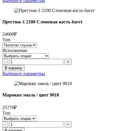
Выберите параметры
эмаль/
цвет
слоновая
кость
Престиж-1 2100 Слоновая кость багет
патина
шампань
24600₽
Тип
Исполнение
Количество
-
+
товара
В корзину
Престиж-1
Выберите параметры
2100
Слоновая
кость
багет
Марокко эмаль / цвет 9010
25770₽
Тип
Количество
-
+
товара
В корзину