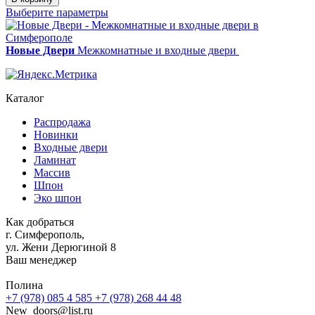
Марокко
Выберите параметры
эмаль
/
цвет
Новые Двери
Межкомнатные и входные двери
9010
Каталог
Распродажа
Новинки
Входные двери
Ламинат
Массив
Шпон
Эко шпон
Как добраться
г. Симферополь,
ул. Жени Дерюгиной 8
Ваш менеджер
Полина
+7 (978) 085 4 585
+7 (978) 268 44 48
New_doors@list.ru