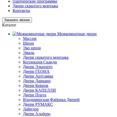
Партнерские программы
Двери скрытого монтажа
Контакты
Заказать звонок
Каталог
Межкомнатные двери
Массив
Шпон
Эко шпон
Эмаль
Двери скрытого монтажа
Коллекция Сканди
Двери Эльпорто
Двери ГЕОНА
Двери Артгамма
Двери Дариано
Двери Ковров
Двери КАПЕЛЛИ
Двери Порта
Владимирская Фабрика Дверей
Двери РУМАКС
Лайндор
Двери Альберо