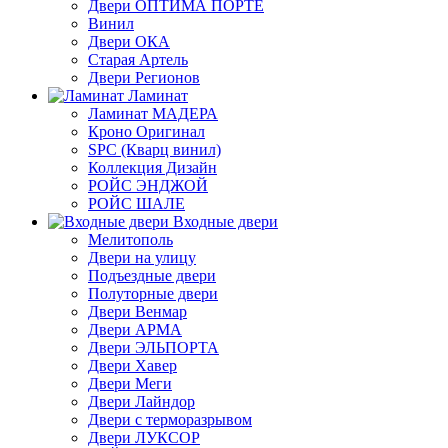
Двери ОПТИМА ПОРТЕ
Винил
Двери ОКА
Старая Артель
Двери Регионов
Ламинат
Ламинат МАДЕРА
Кроно Оригинал
SPC (Кварц винил)
Коллекция Дизайн
РОЙС ЭНДЖОЙ
РОЙС ШАЛЕ
Входные двери
Мелитополь
Двери на улицу
Подъездные двери
Полуторные двери
Двери Венмар
Двери АРМА
Двери ЭЛЬПОРТА
Двери Хавер
Двери Меги
Двери Лайндор
Двери с терморазрывом
Двери ЛУКСОР