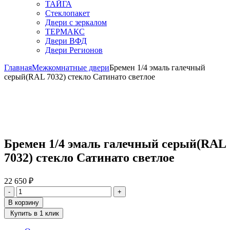
ТАЙГА
Стеклопакет
Двери с зеркалом
ТЕРМАКС
Двери ВФД
Двери Регионов
Главная
Межкомнатные двери
Бремен 1/4 эмаль галечный
серый(RAL 7032) стекло Сатинато светлое
Бремен 1/4 эмаль галечный серый(RAL
7032) стекло Сатинато светлое
22 650
₽
Количество
-
+
товара
В корзину
Бремен
Купить в 1 клик
1/4
эмаль