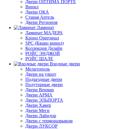
Двери ОПТИМА ПОРТЕ
Винил
Двери ОКА
Старая Артель
Двери Регионов
Ламинат
Ламинат МАДЕРА
Кроно Оригинал
SPC (Кварц винил)
Коллекция Дизайн
РОЙС ЭНДЖОЙ
РОЙС ШАЛЕ
Входные двери
Мелитополь
Двери на улицу
Подъездные двери
Полуторные двери
Двери Венмар
Двери АРМА
Двери ЭЛЬПОРТА
Двери Хавер
Двери Меги
Двери Лайндор
Двери с терморазрывом
Двери ЛУКСОР