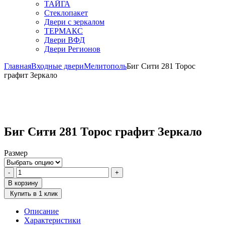
ТАЙГА
Стеклопакет
Двери с зеркалом
ТЕРМАКС
Двери ВФД
Двери Регионов
Главная
Входные двери
Мелитополь
Биг Сити 281 Торос
графит Зеркало
Биг Сити 281 Торос графит Зеркало
Размер
Количество
-
+
товара
В корзину
Биг
Купить в 1 клик
Сити
281
Описание
Торос
Характеристики