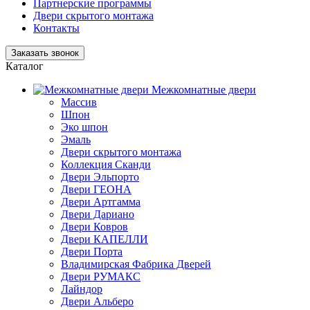
Партнерские программы
Двери скрытого монтажа
Контакты
Заказать звонок
Каталог
Межкомнатные двери
Массив
Шпон
Эко шпон
Эмаль
Двери скрытого монтажа
Коллекция Сканди
Двери Эльпорто
Двери ГЕОНА
Двери Артгамма
Двери Дариано
Двери Ковров
Двери КАПЕЛЛИ
Двери Порта
Владимирская Фабрика Дверей
Двери РУМАКС
Лайндор
Двери Альберо