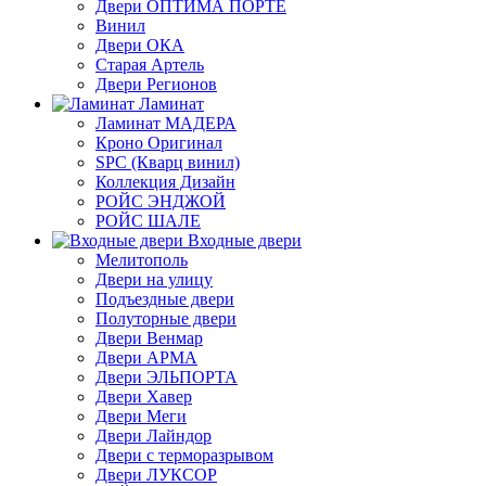
Двери ОПТИМА ПОРТЕ
Винил
Двери ОКА
Старая Артель
Двери Регионов
Ламинат
Ламинат МАДЕРА
Кроно Оригинал
SPC (Кварц винил)
Коллекция Дизайн
РОЙС ЭНДЖОЙ
РОЙС ШАЛЕ
Входные двери
Мелитополь
Двери на улицу
Подъездные двери
Полуторные двери
Двери Венмар
Двери АРМА
Двери ЭЛЬПОРТА
Двери Хавер
Двери Меги
Двери Лайндор
Двери с терморазрывом
Двери ЛУКСОР