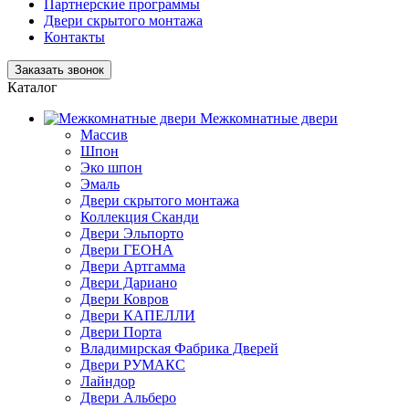
Партнерские программы
Двери скрытого монтажа
Контакты
Заказать звонок
Каталог
Межкомнатные двери
Массив
Шпон
Эко шпон
Эмаль
Двери скрытого монтажа
Коллекция Сканди
Двери Эльпорто
Двери ГЕОНА
Двери Артгамма
Двери Дариано
Двери Ковров
Двери КАПЕЛЛИ
Двери Порта
Владимирская Фабрика Дверей
Двери РУМАКС
Лайндор
Двери Альберо