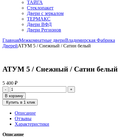
ТАЙГА
Стеклопакет
Двери с зеркалом
ТЕРМАКС
Двери ВФД
Двери Регионов
Главная
Межкомнатные двери
Владимирская Фабрика
Дверей
АТУМ 5 / Снежный / Сатин белый
АТУМ 5 / Снежный / Сатин белый
5 400
₽
Количество
-
+
товара
В корзину
АТУМ
Купить в 1 клик
5
/
Описание
Снежный
Отзывы
/
Характеристики
Сатин
белый
Описание