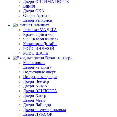
Двери ОПТИМА ПОРТЕ
Винил
Двери ОКА
Старая Артель
Двери Регионов
Ламинат
Ламинат МАДЕРА
Кроно Оригинал
SPC (Кварц винил)
Коллекция Дизайн
РОЙС ЭНДЖОЙ
РОЙС ШАЛЕ
Входные двери
Мелитополь
Двери на улицу
Подъездные двери
Полуторные двери
Двери Венмар
Двери АРМА
Двери ЭЛЬПОРТА
Двери Хавер
Двери Меги
Двери Лайндор
Двери с терморазрывом
Двери ЛУКСОР