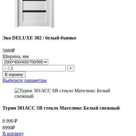
Эко DELUXE 302 / белый бъянко
5880₽
Ширина, мм
Количество
-
+
товара
В корзину
Эко
Выберите параметры
DELUXE
302
/
белый
бъянко
Турин 501АСС SB стекло Мателюкс Белый снежный
8 990
₽
8990₽
В корзину