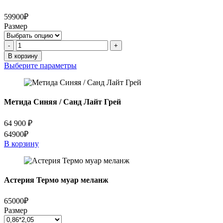
кварц
59900₽
Размер
Количество
-
+
товара
В корзину
Сахалин
Выберите параметры
АРМА
Метида Синяя / Санд Лайт Грей
64 900
₽
64900₽
В корзину
Астерия Термо муар меланж
65000₽
Размер