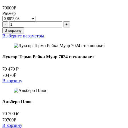
70000₽
Размер
Количество
-
+
товара
В корзину
ABSOLUT
Выберите параметры
R1
URBAN
Луксор Термо Рейка Муар 7024 стеклопакет
70 470
₽
70470₽
В корзину
Альберо Плюс
70 700
₽
70700₽
В корзину