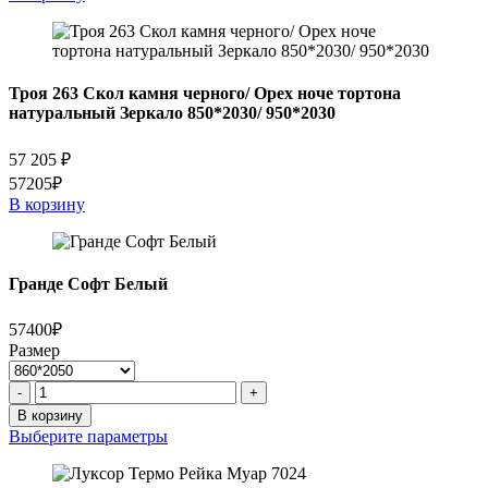
Троя 263 Скол камня черного/ Орех ноче тортона
натуральный Зеркало 850*2030/ 950*2030
57 205
₽
57205₽
В корзину
Гранде Софт Белый
57400₽
Размер
Количество
-
+
товара
В корзину
Гранде
Выберите параметры
Софт
Белый