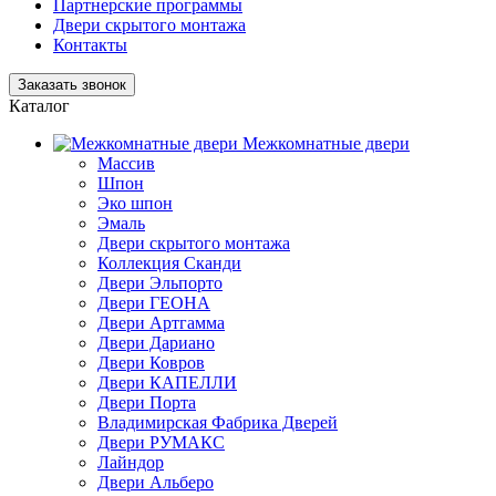
Партнерские программы
Двери скрытого монтажа
Контакты
Заказать звонок
Каталог
Межкомнатные двери
Массив
Шпон
Эко шпон
Эмаль
Двери скрытого монтажа
Коллекция Сканди
Двери Эльпорто
Двери ГЕОНА
Двери Артгамма
Двери Дариано
Двери Ковров
Двери КАПЕЛЛИ
Двери Порта
Владимирская Фабрика Дверей
Двери РУМАКС
Лайндор
Двери Альберо