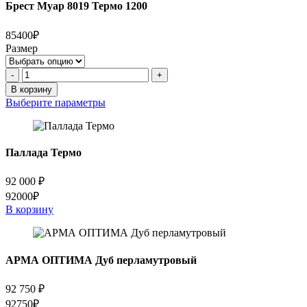
Брест Муар 8019 Термо 1200
85400₽
Размер
Количество
-
+
товара
В корзину
Брест
Выберите параметры
Муар
8019
Термо
1200
Паллада Термо
92 000
₽
92000₽
В корзину
АРМА ОПТИМА Дуб перламутровый
92 750
₽
92750₽