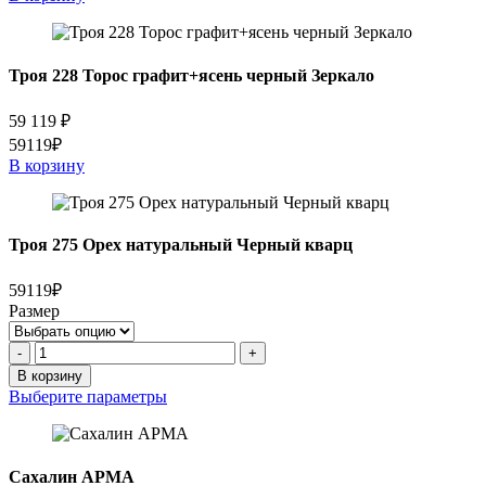
Троя 228 Торос графит+ясень черный Зеркало
59 119
₽
59119₽
В корзину
Троя 275 Орех натуральный Черный кварц
59119₽
Размер
Количество
-
+
товара
В корзину
Троя
Выберите параметры
275
Орех
натуральный
Черный
Сахалин АРМА