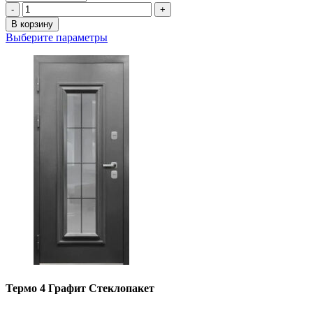
Количество
-
+
товара
В корзину
Астерия
Выберите параметры
Термо
муар
меланж
Термо 4 Графит Стеклопакет