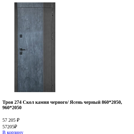
Троя 274 Скол камня черного/ Ясень черный 860*2050,
960*2050
57 205
₽
57205₽
В корзину