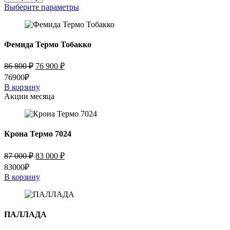
Фишт
Выберите параметры
Термо
Муар
7024
Фемида Термо Тобакко
Первоначальная
Текущая
86 800
₽
76 900
₽
цена
цена:
76900₽
составляла
76
В корзину
86
900 ₽.
Акции месяца
800 ₽.
Крона Термо 7024
Первоначальная
Текущая
87 000
₽
83 000
₽
цена
цена:
83000₽
составляла
83
В корзину
87
000 ₽.
000 ₽.
ПАЛЛАДА