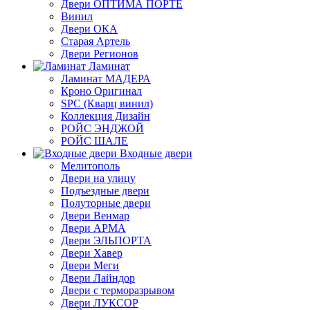
Двери ОПТИМА ПОРТЕ
Винил
Двери ОКА
Старая Артель
Двери Регионов
Ламинат
Ламинат МАДЕРА
Кроно Оригинал
SPC (Кварц винил)
Коллекция Дизайн
РОЙС ЭНДЖОЙ
РОЙС ШАЛЕ
Входные двери
Мелитополь
Двери на улицу
Подъездные двери
Полуторные двери
Двери Венмар
Двери АРМА
Двери ЭЛЬПОРТА
Двери Хавер
Двери Меги
Двери Лайндор
Двери с терморазрывом
Двери ЛУКСОР