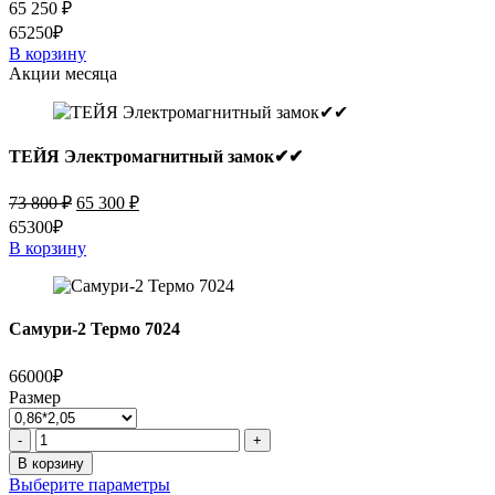
65 250
₽
65250₽
В корзину
Акции месяца
ТЕЙЯ Электромагнитный замок✔✔
Первоначальная
Текущая
73 800
₽
65 300
₽
цена
цена:
65300₽
составляла
65
В корзину
73
300 ₽.
800 ₽.
Самури-2 Термо 7024
66000₽
Размер
Количество
-
+
товара
В корзину
Самури-2
Выберите параметры