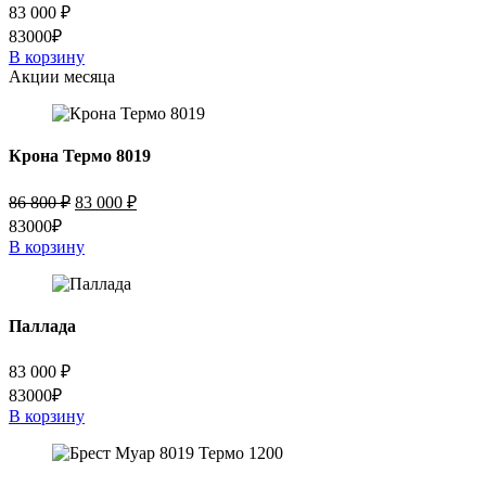
83 000
₽
83000₽
В корзину
Акции месяца
Крона Термо 8019
Первоначальная
Текущая
86 800
₽
83 000
₽
цена
цена:
83000₽
составляла
83
В корзину
86
000 ₽.
800 ₽.
Паллада
83 000
₽
83000₽
В корзину