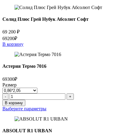
Термо
7024
Солид Плюс Грей Нубук Абсолют Софт
69 200
₽
69200₽
В корзину
Астерия Термо 7016
69300₽
Размер
Количество
-
+
товара
В корзину
Астерия
Выберите параметры
Термо
7016
ABSOLUT R1 URBAN