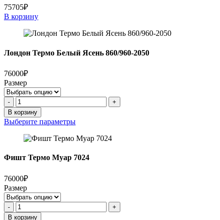
75705₽
В корзину
Лондон Термо Белый Ясень 860/960-2050
76000₽
Размер
Количество
-
+
товара
В корзину
Лондон
Выберите параметры
Термо
Белый
Ясень
860/960-
Фишт Термо Муар 7024
2050
76000₽
Размер
Количество
-
+
товара
В корзину