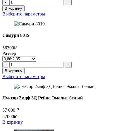
Количество
-
+
товара
В корзину
Самури-2
Выберите параметры
7016
Самури 8019
56300₽
Размер
Количество
-
+
товара
В корзину
Самури
Выберите параметры
8019
Луксор 2мдф 3Д Рейка Эмалит белый
57 000
₽
57000₽
В корзину