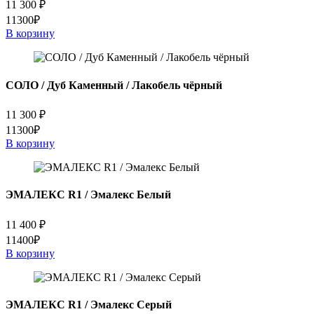
11 300
₽
11300₽
В корзину
СОЛО / Дуб Каменный / Лакобель чёрный
11 300
₽
11300₽
В корзину
ЭМАЛЕКС R1 / Эмалекс Белый
11 400
₽
11400₽
В корзину
ЭМАЛЕКС R1 / Эмалекс Серый