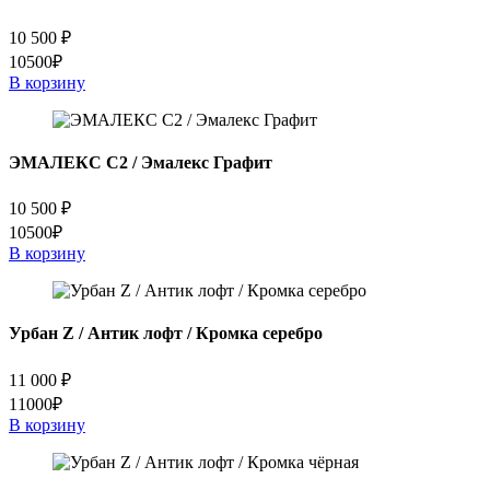
10 500
₽
10500₽
В корзину
ЭМАЛЕКС C2 / Эмалекс Графит
10 500
₽
10500₽
В корзину
Урбан Z / Антик лофт / Кромка серебро
11 000
₽
11000₽
В корзину